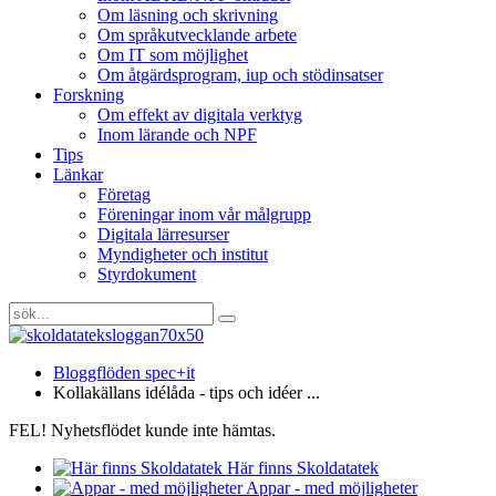
Om läsning och skrivning
Om språkutvecklande arbete
Om IT som möjlighet
Om åtgärdsprogram, iup och stödinsatser
Forskning
Om effekt av digitala verktyg
Inom lärande och NPF
Tips
Länkar
Företag
Föreningar inom vår målgrupp
Digitala lärresurser
Myndigheter och institut
Styrdokument
Bloggflöden spec+it
Kollakällans idélåda - tips och idéer ...
FEL! Nyhetsflödet kunde inte hämtas.
Här finns Skoldatatek
Appar - med möjligheter