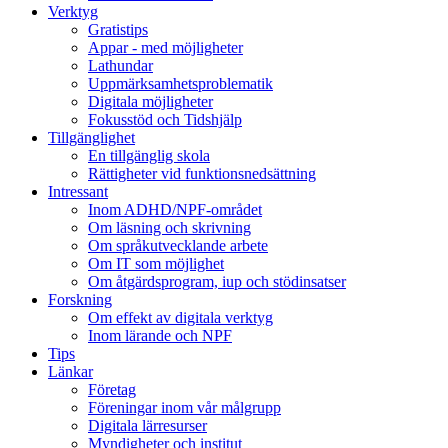
Verktyg
Gratistips
Appar - med möjligheter
Lathundar
Uppmärksamhetsproblematik
Digitala möjligheter
Fokusstöd och Tidshjälp
Tillgänglighet
En tillgänglig skola
Rättigheter vid funktionsnedsättning
Intressant
Inom ADHD/NPF-området
Om läsning och skrivning
Om språkutvecklande arbete
Om IT som möjlighet
Om åtgärdsprogram, iup och stödinsatser
Forskning
Om effekt av digitala verktyg
Inom lärande och NPF
Tips
Länkar
Företag
Föreningar inom vår målgrupp
Digitala lärresurser
Myndigheter och institut