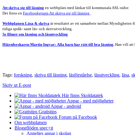
Att skriva sig till läsning
en webbplats med länkar till kommunala ASL-sidor.
Det finns en
Facebookgrupp Att skriva sig till läsning.
Webbplatsen Läsa & skriva
är resultatet av ett samarbete mellan Myndigheten f
tidiga språk- samt läs- och skrivutveckling.
Se filmer om läsning och läsutveckling
Hjärnforskaren Martin Ingvar: Alla barn har rätt till bra läsning
.
Han vill att
Tags:
forskning
,
skriva till läsning
,
läsförståelse
,
läsutveckling
,
läsa
,
s
Skriv ut
E-post
Här finns Skoldatatek
Appar - med möjligheter
Appar - android
Gratistips
Forum på Facebook
Om webbplatsen
Bloggflöden spec+it
Annelies appar i skolan