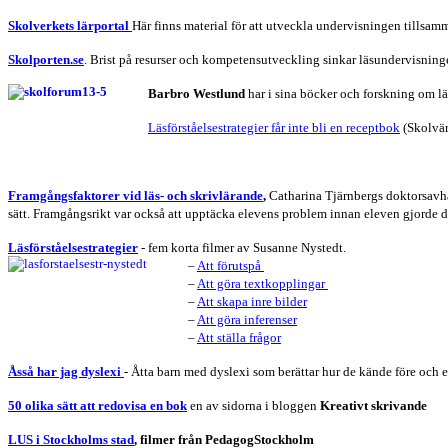
Skolverkets lärportal
Här finns material för att utveckla undervisningen tillsam
Skolporten.se
. Brist på resurser och kompetensutveckling sinkar läsundervisning
Barbro Westlund
har i sina böcker och forskning om läsf
Läsförståelsestrategier får inte bli en receptbok
(Skolvär
Framgångsfaktorer vid läs- och skrivlärande
,
Catharina Tjärnbergs doktorsavhand
sätt. Framgångsrikt var också att upptäcka elevens problem innan eleven gjorde d
Läsförståelsestrategier
- fem korta filmer av Susanne Nystedt.
–
Att föru
tspå
–
Att göra textkopplingar
–
Att skapa inre bilder
–
Att göra inferenser
–
Att ställa frågor
Åsså har jag dyslexi
- Åtta barn med dyslexi som berättar hur de kände före och ef
50 olika sätt att redovisa en bok
en av sidorna i bloggen
Kreativt skrivande
LUS i Stockholms stad
, filmer från PedagogStockholm