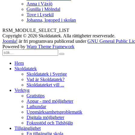
Anna i Växjö
Gunilla i Mölndal
Tove i Lysekil
Johanna, logoped i skolan
RSM_MODULE_SELECT_LIST
Copyright © 2026 Skoldatatek. Alla rättigheter reserverade.
Joomla!
är fri programvara publicerad under
GNU General Public Lic
Powered by
Warp Theme Framework
Hem
Skoldatatek
Skoldatatek i Sverige
Vad är Skoldatatek?
Skoldatateket vill ...
Verktyg
Gratistips
Appar - med möjligheter
Lathundar
Uppmärksamhetsproblematik
Digitala möjligheter
Fokusstöd och Tidshjälp
Tillgänglighet
En tillgänglig skola