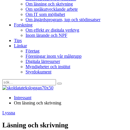
Om läsning och skrivning
Om språkutvecklande arbete
Om IT som möjlighet
Om åtgärdsprogram, iup och stödinsatser
Forskning
Om effekt av digitala verktyg
Inom lärande och NPF
Tips
Länkar
Företag
Föreningar inom vår målgrupp
Digitala lärresurser
Myndigheter och institut
Styrdokument
Intressant
Om läsning och skrivning
Lyssna
Läsning och skrivning