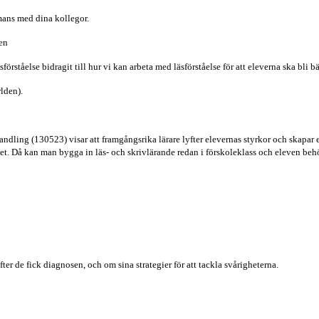
mans med dina kollegor.
en
örståelse bidragit till hur vi kan arbeta med läsförståelse för att eleverna ska bli bä
lden).
ling (130523) visar att framgångsrika lärare lyfter elevernas styrkor och skapar ett
et. Då kan man bygga in läs- och skrivlärande redan i förskoleklass och eleven beh
ter de fick diagnosen, och om sina strategier för att tackla svårigheterna.