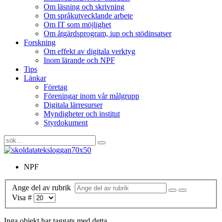
Om läsning och skrivning
Om språkutvecklande arbete
Om IT som möjlighet
Om åtgärdsprogram, iup och stödinsatser
Forskning
Om effekt av digitala verktyg
Inom lärande och NPF
Tips
Länkar
Företag
Föreningar inom vår målgrupp
Digitala lärresurser
Myndigheter och institut
Styrdokument
NPF
Ange del av rubrik
Visa #
Inga objekt har taggats med detta