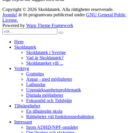
Copyright © 2026 Skoldatatek. Alla rättigheter reserverade.
Joomla!
är fri programvara publicerad under
GNU General Public
License.
Powered by
Warp Theme Framework
Hem
Skoldatatek
Skoldatatek i Sverige
Vad är Skoldatatek?
Skoldatateket vill ...
Verktyg
Gratistips
Appar - med möjligheter
Lathundar
Uppmärksamhetsproblematik
Digitala möjligheter
Fokusstöd och Tidshjälp
Tillgänglighet
En tillgänglig skola
Rättigheter vid funktionsnedsättning
Intressant
Inom ADHD/NPF-området
Om läsning och skrivning