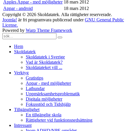
Apples Appar - med möjligheter
18 mars 2012
Appar - android
18 mars 2012
Copyright © 2026 Skoldatatek. Alla rättigheter reserverade.
Joomla!
är fri programvara publicerad under
GNU General Public
License.
Powered by
Warp Theme Framework
Hem
Skoldatatek
Skoldatatek i Sverige
Vad är Skoldatatek?
Skoldatateket vill ...
Verktyg
Gratistips
Appar - med möjligheter
Lathundar
Uppmärksamhetsproblematik
Digitala möjligheter
Fokusstöd och Tidshjälp
Tillgänglighet
En tillgänglig skola
Rättigheter vid funktionsnedsättning
Intressant
Inom ADHD/NPF-området