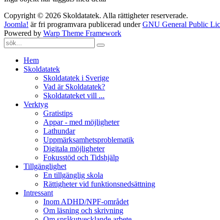
Copyright © 2026 Skoldatatek. Alla rättigheter reserverade.
Joomla!
är fri programvara publicerad under
GNU General Public Lic
Powered by
Warp Theme Framework
Hem
Skoldatatek
Skoldatatek i Sverige
Vad är Skoldatatek?
Skoldatateket vill ...
Verktyg
Gratistips
Appar - med möjligheter
Lathundar
Uppmärksamhetsproblematik
Digitala möjligheter
Fokusstöd och Tidshjälp
Tillgänglighet
En tillgänglig skola
Rättigheter vid funktionsnedsättning
Intressant
Inom ADHD/NPF-området
Om läsning och skrivning
Om språkutvecklande arbete