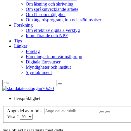
Om läsning och skrivning
Om språkutvecklande arbete
Om IT som möjlighet
Om åtgärdsprogram, iup och stödinsatser
Forskning
Om effekt av digitala verktyg
Inom lärande och NPF
Tips
Länkar
Företag
Föreningar inom vår målgrupp
Digitala lärresurser
Myndigheter och institut
Styrdokument
flerspråklighet
Ange del av rubrik
Visa #
Inga objekt har taggats med detta