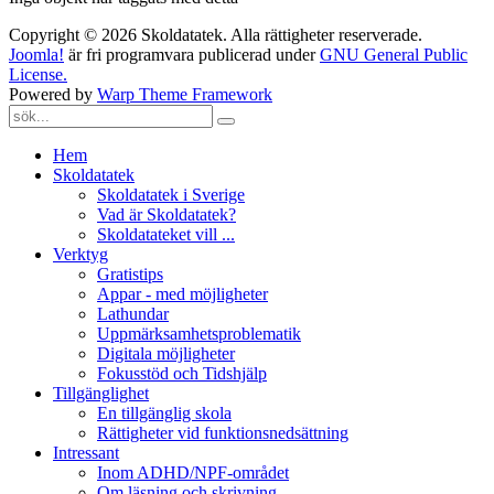
Copyright © 2026 Skoldatatek. Alla rättigheter reserverade.
Joomla!
är fri programvara publicerad under
GNU General Public
License.
Powered by
Warp Theme Framework
Hem
Skoldatatek
Skoldatatek i Sverige
Vad är Skoldatatek?
Skoldatateket vill ...
Verktyg
Gratistips
Appar - med möjligheter
Lathundar
Uppmärksamhetsproblematik
Digitala möjligheter
Fokusstöd och Tidshjälp
Tillgänglighet
En tillgänglig skola
Rättigheter vid funktionsnedsättning
Intressant
Inom ADHD/NPF-området
Om läsning och skrivning