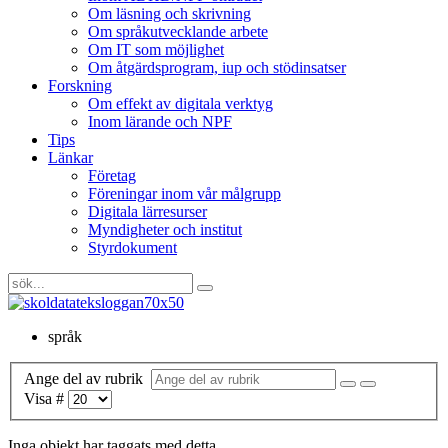
Om läsning och skrivning
Om språkutvecklande arbete
Om IT som möjlighet
Om åtgärdsprogram, iup och stödinsatser
Forskning
Om effekt av digitala verktyg
Inom lärande och NPF
Tips
Länkar
Företag
Föreningar inom vår målgrupp
Digitala lärresurser
Myndigheter och institut
Styrdokument
språk
Ange del av rubrik
Visa #
Inga objekt har taggats med detta