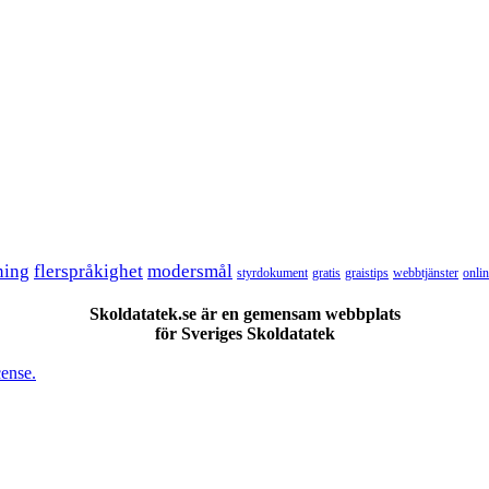
ning
flerspråkighet
modersmål
styrdokument
gratis
graistips
webbtjänster
onli
Skoldatatek.se är en gemensam webbplats
för Sveriges Skoldatatek
ense.