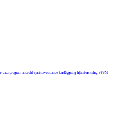
ne
datorprogram
android
språkutvecklande
kartläggning
hjärnforskning
SPSM