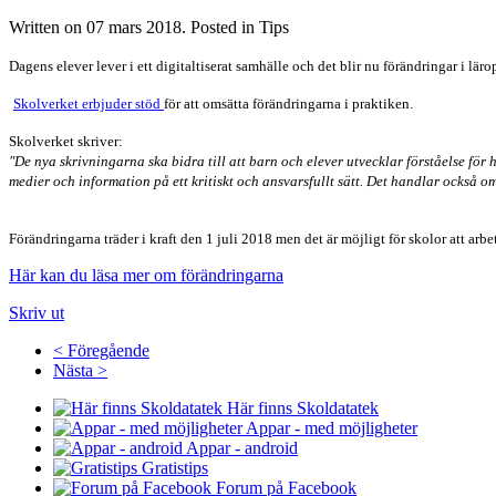
Written on
07 mars 2018
. Posted in Tips
Dagens elever lever i ett digitaltiserat samhälle och det blir nu förändringar i lä
Skolverket erbjuder stöd
för att omsätta förändringarna i praktiken.
Skolverket skriver:
"De nya skrivningarna ska bidra till att barn och elever utvecklar förståelse för 
medier och information på ett kritiskt och ansvarsfullt sätt. Det handlar också o
Förändringarna träder i kraft den 1 juli 2018 men det är möjligt för skolor att ar
Här kan du läsa mer om förändringarna
Skriv ut
< Föregående
Nästa >
Här finns Skoldatatek
Appar - med möjligheter
Appar - android
Gratistips
Forum på Facebook