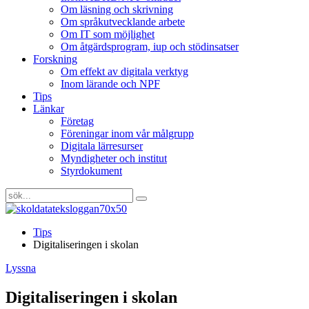
Om läsning och skrivning
Om språkutvecklande arbete
Om IT som möjlighet
Om åtgärdsprogram, iup och stödinsatser
Forskning
Om effekt av digitala verktyg
Inom lärande och NPF
Tips
Länkar
Företag
Föreningar inom vår målgrupp
Digitala lärresurser
Myndigheter och institut
Styrdokument
Tips
Digitaliseringen i skolan
Lyssna
Digitaliseringen i skolan