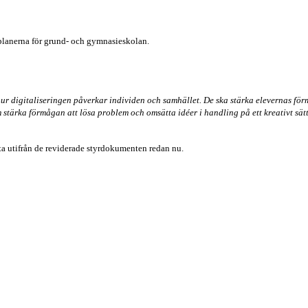
roplanerna för grund- och gymnasieskolan.
hur digitaliseringen påverkar individen och samhället. De ska stärka elevernas förmå
m stärka förmågan att lösa problem och omsätta idéer i handling på ett kreativt sät
beta utifrån de reviderade styrdokumenten redan nu.