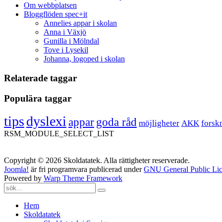
Om webbplatsen
Bloggflöden spec+it
Annelies appar i skolan
Anna i Växjö
Gunilla i Mölndal
Tove i Lysekil
Johanna, logoped i skolan
Relaterade taggar
Populära taggar
tips
dyslexi
appar
goda råd
möjligheter
AKK
forsk
RSM_MODULE_SELECT_LIST
Copyright © 2026 Skoldatatek. Alla rättigheter reserverade.
Joomla!
är fri programvara publicerad under
GNU General Public Lic
Powered by
Warp Theme Framework
Hem
Skoldatatek