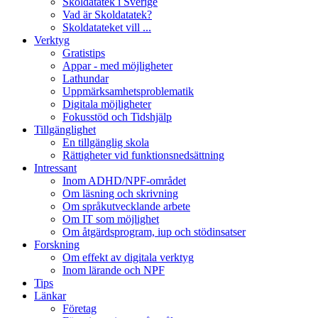
Skoldatatek i Sverige
Vad är Skoldatatek?
Skoldatateket vill ...
Verktyg
Gratistips
Appar - med möjligheter
Lathundar
Uppmärksamhetsproblematik
Digitala möjligheter
Fokusstöd och Tidshjälp
Tillgänglighet
En tillgänglig skola
Rättigheter vid funktionsnedsättning
Intressant
Inom ADHD/NPF-området
Om läsning och skrivning
Om språkutvecklande arbete
Om IT som möjlighet
Om åtgärdsprogram, iup och stödinsatser
Forskning
Om effekt av digitala verktyg
Inom lärande och NPF
Tips
Länkar
Företag