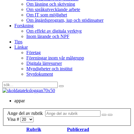
Om läsning och skrivning
Om språkutvecklande arbete
Om IT som möjlighet
Om åtgärdsprogram, iup och stödinsatser
Forskning
Om effekt av digitala verktyg
Inom lärande och NPF
Tips
Länkar
Företag
Föreningar inom vår målgrupp
Digitala lärresurser
Myndigheter och institut
Styrdokument
appar
Ange del av rubrik
Visa #
Rubrik
Publicerad