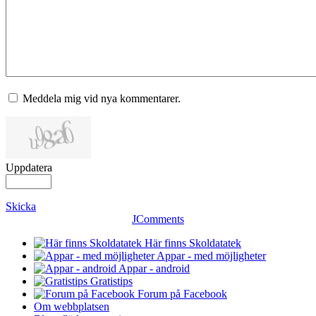
Meddela mig vid nya kommentarer.
Uppdatera
Skicka
JComments
Här finns Skoldatatek
Appar - med möjligheter
Appar - android
Gratistips
Forum på Facebook
Om webbplatsen