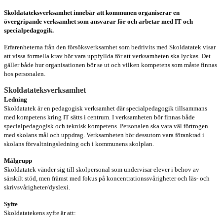
Skoldatateksverksamhet innebär att kommunen organiserar en
övergripande verksamhet som ansvarar för och arbetar med IT och
specialpedagogik.
Erfarenheterna från den försöksverksamhet som bedrivits med Skoldatatek visar
att vissa formella krav bör vara uppfyllda för att verksamheten ska lyckas. Det
gäller både hur organisationen bör se ut och vilken kompetens som måste finnas
hos personalen.
Skoldatateksverksamhet
Ledning
Skoldatatek är en pedagogisk verksamhet där specialpedagogik tillsammans
med kompetens kring IT sätts i centrum. I verksamheten bör finnas både
specialpedagogisk och teknisk kompetens. Personalen ska vara väl förtrogen
med skolans mål och uppdrag. Verksamheten bör dessutom vara förankrad i
skolans förvaltningsledning och i kommunens skolplan.
Målgrupp
Skoldatatek vänder sig till skolpersonal som undervisar elever i behov av
särskilt stöd, men främst med fokus på koncentrationssvårigheter och läs- och
skrivsvårigheter/dyslexi.
Syfte
Skoldatatekens syfte är att: