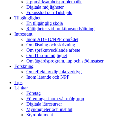
Uppmärksamhetsproblematik
Digitala möjligheter
Fokusstöd och Tidshjälp
Tillgänglighet
En tillgänglig skola
Rättigheter vid funktionsnedsättning
Intressant
Inom ADHD/NPF-området
Om läsning och skrivning
Om språkutvecklande arbete
Om IT som möjlighet
Om åtgärdsprogram, iup och stödinsatser
Forskning
Om effekt av digitala verktyg
Inom lärande och NPF
Tips
Länkar
Företag
Föreningar inom vår målgrupp
Digitala lärresurser
Myndigheter och institut
Styrdokument