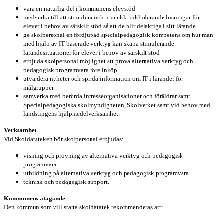
vara en naturlig del i kommunens elevstöd
medverka till att stimulera och utveckla inkluderande lösningar för
elever i behov av särskilt stöd så att de blir delaktiga i sitt lärande
ge skolpersonal en fördjupad specialpedagogisk kompetens om hur man
med hjälp av IT-baserade verktyg kan skapa stimulerande
lärandesituationer för elever i behov av särskilt stöd
erbjuda skolpersonal möjlighet att prova alternativa verktyg och
pedagogisk programvara före inköp
utvärdera nyheter och sprida information om IT i lärandet för
målgruppen
samverka med berörda intresseorganisationer och föräldrar samt
Specialpedagogiska skolmyndigheten, Skolverket samt vid behov med
landstingens hjälpmedelverksamhet.
Verksamhet
Vid Skoldatateken bör skolpersonal erbjudas:
visning och provning av alternativa verktyg och pedagogisk
programvara
utbildning på alternativa verktyg och pedagogisk programvara
teknisk och pedagogisk support.
Kommunens åtagande
Den kommun som vill starta skoldatatek rekommenderas att: