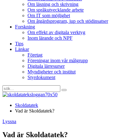
Om läsning och skrivning
Om språkutvecklande arbete
Om IT som möjlighet
Om åtgärdsprogram, iup och stödinsatser
Forskning
Om effekt av digitala verktyg
Inom lärande och NPF
Tips
Länkar
Företag
Föreningar inom vår målgrupp
Digitala lärresurser
Myndigheter och institut
Styrdokument
Skoldatatek
Vad är Skoldatatek?
Lyssna
Vad är Skoldatatek?