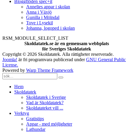
Bloggflöden spec+it
Annelies appar i skolan
Anna i Växjö
Gunilla i Mölndal
Tove i Lysekil
Johanna, logoped i skolan
RSM_MODULE_SELECT_LIST
Skoldatatek.se är en gemensam webbplats
för Sveriges Skoldatatek
Copyright © 2026 Skoldatatek. Alla rättigheter reserverade.
Joomla!
är fri programvara publicerad under
GNU General Public
License.
Powered by
Warp Theme Framework
Hem
Skoldatatek
Skoldatatek i Sverige
Vad är Skoldatatek?
Skoldatateket vill ...
Verktyg
Gratistips
Appar - med möjligheter
Lathundar