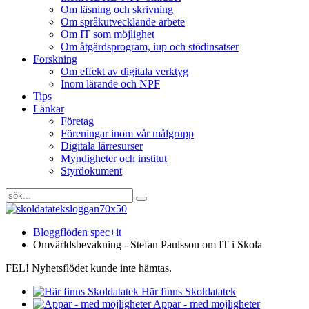
Om läsning och skrivning
Om språkutvecklande arbete
Om IT som möjlighet
Om åtgärdsprogram, iup och stödinsatser
Forskning
Om effekt av digitala verktyg
Inom lärande och NPF
Tips
Länkar
Företag
Föreningar inom vår målgrupp
Digitala lärresurser
Myndigheter och institut
Styrdokument
Bloggflöden spec+it
Omvärldsbevakning - Stefan Paulsson om IT i Skola
FEL! Nyhetsflödet kunde inte hämtas.
Här finns Skoldatatek
Appar - med möjligheter