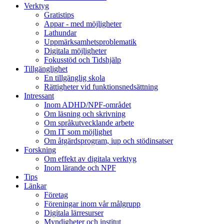
Verktyg
Gratistips
Appar - med möjligheter
Lathundar
Uppmärksamhetsproblematik
Digitala möjligheter
Fokusstöd och Tidshjälp
Tillgänglighet
En tillgänglig skola
Rättigheter vid funktionsnedsättning
Intressant
Inom ADHD/NPF-området
Om läsning och skrivning
Om språkutvecklande arbete
Om IT som möjlighet
Om åtgärdsprogram, iup och stödinsatser
Forskning
Om effekt av digitala verktyg
Inom lärande och NPF
Tips
Länkar
Företag
Föreningar inom vår målgrupp
Digitala lärresurser
Myndigheter och institut