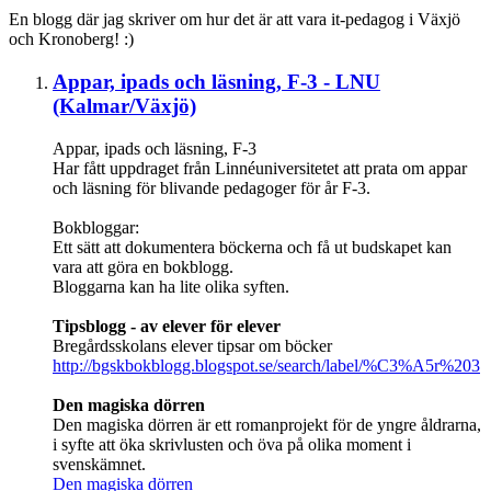
En blogg där jag skriver om hur det är att vara it-pedagog i Växjö
och Kronoberg! :)
Appar, ipads och läsning, F-3 - LNU
(Kalmar/Växjö)
Appar, ipads och läsning, F-3
Har fått uppdraget från Linnéuniversitetet att prata om appar
och läsning för blivande pedagoger för år F-3.
Bokbloggar:
Ett sätt att dokumentera böckerna och få ut budskapet kan
vara att göra en bokblogg.
Bloggarna kan ha lite olika syften.
Tipsblogg - av elever för elever
Bregårdsskolans elever tipsar om böcker
http://bgskbokblogg.blogspot.se/search/label/%C3%A5r%203
Den magiska dörren
Den magiska dörren är ett romanprojekt för de yngre åldrarna,
i syfte att öka skrivlusten och öva på olika moment i
svenskämnet.
Den magiska dörren