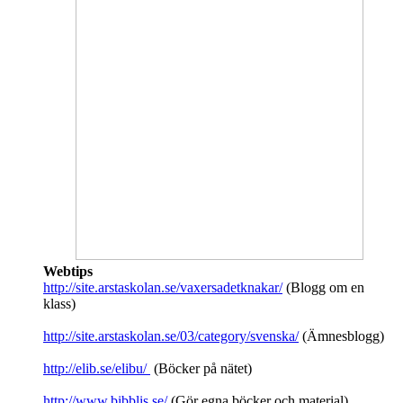
Webtips
http://site.arstaskolan.se/vaxersadetknakar/
(Blogg om en
klass)
http://site.arstaskolan.se/03/category/svenska/
(Ämnesblogg)
http://elib.se/elibu/
(Böcker på nätet)
http://www.bibblis.se/
(Gör egna böcker och material)