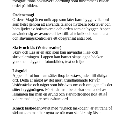
fotografi finns bokstäver i oordning som tillsammans bildar
ordet på bilden.
Ordensmagi
Ordens Magi är en unik app som låter barn bygga vilka ord
som helst genom att använda talande flyttbara bokstäver och
höra ljudet av bokstäverna och orden som de bygger. Appen
använder sig av avancerad text-till-tal teknik och kan uttala
och stavningskontrollera ett obegränsat antal ord.
Skriv och läs (Write reader)
Skriv och Läs är en app som kan användas i läs- och
skrivinlärningen. I appen kan barnet skapa egna böcker
genom att lägga till foton/bilder, text och ljud.
Läsguld
Appen lär ut hur man sätter ihop bokstavsljuden till riktiga
ord. Detta är något av det mest grundläggande för vår
läsförståelse och något som bör övas om och om igen tills det
sitter i ryggmärgen. Först när man behärskar denna del av
läsningen har man en grund och självförtroende nog att gå
vidare med längre och svårare ord.
Knäck läskoden
Syftet med ”Knäck läskoden” är att träna på
sådant som man har nytta av när man ska lära sig läsa: