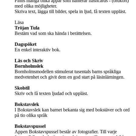
Finns många olika appar som hanterar flashcards - (ordkort)
med olika möjligheter.
Skriva text, lägga till bilder, spela in ljud, få texten uppläst.
Läsa
Tröjan Tula
Bestäm vad som ska hända i berättelsen.
Dagspöket
En enkel interaktiv bok.
Läs och Skriv
Bornholmslek
Bornholmsmodellen stimulerat tusentals barns språkliga
medvetenhet och givit dem en god start på läsinlärningen.
Skolstil
Skriv och få texten ljudad och uppläst.
Bokstavslek
I Bokstavslek kan barnet bekanta sig med bokstäver och ord
på tio olika språk
Bokstavspussel
Appen Bokstavspussel består av fotografier. Till varje