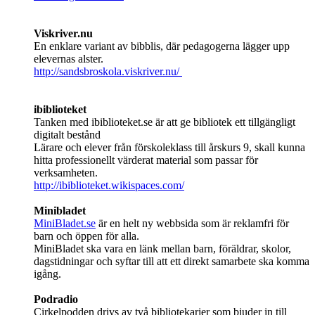
Viskriver.nu
En enklare variant av bibblis, där pedagogerna lägger upp
elevernas alster.
http://sandsbroskola.viskriver.nu/
ibiblioteket
Tanken med ibiblioteket.se är att ge bibliotek ett tillgängligt
digitalt bestånd
Lärare och elever från förskoleklass till årskurs 9, skall kunna
hitta professionellt värderat material som passar för
verksamheten.
http://ibiblioteket.wikispaces.com/
Minibladet
MiniBladet.se
är en helt ny webbsida som är reklamfri för
barn och öppen för alla.
MiniBladet ska vara en länk mellan barn, föräldrar, skolor,
dagstidningar och syftar till att ett direkt samarbete ska komma
igång.
Podradio
Cirkelpodden drivs av två bibliotekarier som bjuder in till