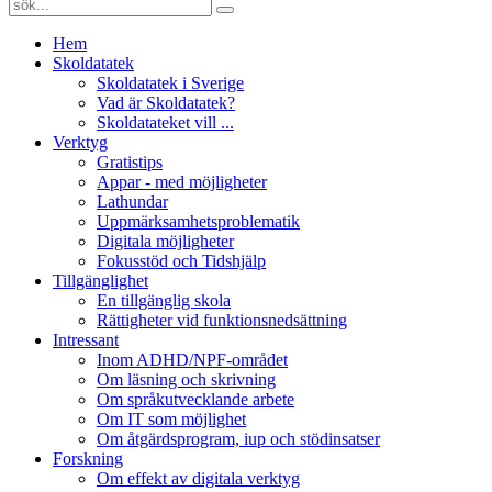
Hem
Skoldatatek
Skoldatatek i Sverige
Vad är Skoldatatek?
Skoldatateket vill ...
Verktyg
Gratistips
Appar - med möjligheter
Lathundar
Uppmärksamhetsproblematik
Digitala möjligheter
Fokusstöd och Tidshjälp
Tillgänglighet
En tillgänglig skola
Rättigheter vid funktionsnedsättning
Intressant
Inom ADHD/NPF-området
Om läsning och skrivning
Om språkutvecklande arbete
Om IT som möjlighet
Om åtgärdsprogram, iup och stödinsatser
Forskning
Om effekt av digitala verktyg