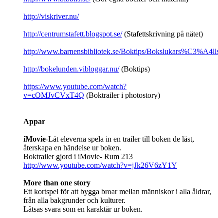
http://viskriver.nu/
http://centrumstafett.blogspot.se/
(Stafettskrivning på nätet)
http://www.barnensbibliotek.se/Boktips/Bokslukars%C3%A4lls
http://bokelunden.vibloggar.nu/
(Boktips)
https://www.youtube.com/watch?
v=cOMJvCVxT4Q
(Boktrailer i photostory)
Appar
iMovie
-Låt eleverna spela in en trailer till boken de läst,
återskapa en händelse ur boken.
Boktrailer gjord i iMovie- Rum 213
http://www.youtube.com/watch?v=jJk26V6zY1Y
More than one story
Ett kortspel för att bygga broar mellan människor i alla åldrar,
från alla bakgrunder och kulturer.
Låtsas svara som en karaktär ur boken.