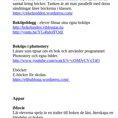
samtal kring böcker. Tanken är att man parallellt med deras
sändningar läser böckerna i klassen.
https://cirkelpodden.wordpress.com/
Boktipsblogg
- elever filmar sina egna boktips
http://bokelunden.vibloggar.nu
http://youtu.be/YG4bdofFOdI
Boktips i photostory
Lärare som tipsar om en bok och använder programmet
Photostory och egna bilder.
http://www.youtube.com/watch?v=cOMJvCVxT4Q
Eböcker
E-böcker för skolan.
https://elibublogg.wordpress.com/
Appar
iMovie
Låt eleverna spela in en trailer till boken de läst, återskapa en
händelse ur boken.