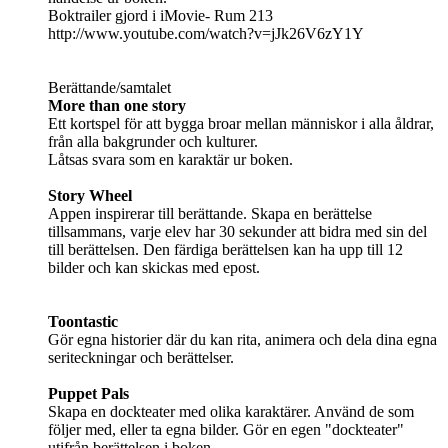
Boktrailer gjord i iMovie- Rum 213
http://www.youtube.com/watch?v=jJk26V6zY1Y
Berättande/samtalet
More than one story
Ett kortspel för att bygga broar mellan människor i alla åldrar,
från alla bakgrunder och kulturer.
Låtsas svara som en karaktär ur boken.
Story Wheel
Appen inspirerar till berättande. Skapa en berättelse
tillsammans, varje elev har 30 sekunder att bidra med sin del
till berättelsen. Den färdiga berättelsen kan ha upp till 12
bilder och kan skickas med epost.
Toontastic
Gör egna historier där du kan rita, animera och dela dina egna
seriteckningar och berättelser.
Puppet Pals
Skapa en dockteater med olika karaktärer. Använd de som
följer med, eller ta egna bilder. Gör en egen "dockteater"
utifrån berättelsen i boken.