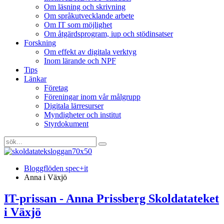
Om läsning och skrivning
Om språkutvecklande arbete
Om IT som möjlighet
Om åtgärdsprogram, iup och stödinsatser
Forskning
Om effekt av digitala verktyg
Inom lärande och NPF
Tips
Länkar
Företag
Föreningar inom vår målgrupp
Digitala lärresurser
Myndigheter och institut
Styrdokument
Bloggflöden spec+it
Anna i Växjö
IT-prissan - Anna Prissberg Skoldatateket
i Växjö