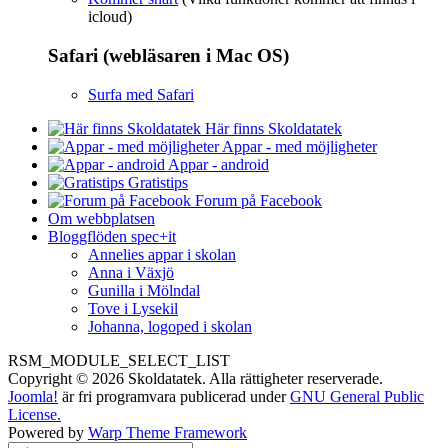
icloud)
Safari (webläsaren i Mac OS)
Surfa med Safari
Här finns Skoldatatek
Appar - med möjligheter
Appar - android
Gratistips
Forum på Facebook
Om webbplatsen
Bloggflöden spec+it
Annelies appar i skolan
Anna i Växjö
Gunilla i Mölndal
Tove i Lysekil
Johanna, logoped i skolan
RSM_MODULE_SELECT_LIST
Copyright © 2026 Skoldatatek. Alla rättigheter reserverade.
Joomla!
är fri programvara publicerad under
GNU General Public
License.
Powered by
Warp Theme Framework