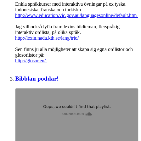
Enkla språkkurser med interaktiva övningar på ex tyska,
indonesiska, franska och turkiska.
http://www.education.vic.gov.au/languagesonline/default.htm
Jag vill också lyfta fram lexins bildteman, flerspråkig
interaktiv ordlista, på olika språk.
http://lexin.nada.kth.se/lang/trio/
Sen finns ju alla möjligheter att skapa sig egna ordlistor och
glosorlistor på:
http://glosor.eu/
Bibblan poddar!