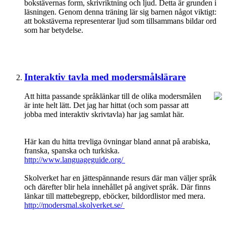
bokstävernas form, skrivriktning och ljud. Detta är grunden i
läsningen. Genom denna träning lär sig barnen något viktigt:
att bokstäverna representerar ljud som tillsammans bildar ord
som har betydelse.
Interaktiv tavla med modersmålslärare
Att hitta passande språklänkar till de olika modersmålen
är inte helt lätt. Det jag har hittat (och som passar att
jobba med interaktiv skrivtavla) har jag samlat här.
Här kan du hitta trevliga övningar bland annat på arabiska,
franska, spanska och turkiska.
http://www.languageguide.org/
Skolverket har en jättespännande resurs där man väljer språk
och därefter blir hela innehållet på angivet språk. Där finns
länkar till mattebegrepp, eböcker, bildordlistor med mera.
http://modersmal.skolverket.se/