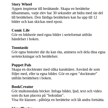
Story Wheel
Appen inspirerar till berättande. Skapa en berättelse
tillsammans, varje elev har 30 sekunder att bidra med sin del
till berättelsen. Den färdiga berättelsen kan ha upp till 12
bilder och kan skickas med epost.
Comic Life
Gör en bildserie med egna bilder i serieformat utifrån
händelser i boken.
Toontastic
Gör egna historier där du kan rita, animera och dela dina egna
serieteckningar och berättelser.
Puppet Pals
Skapa en dockteater med olika karaktärer. Använd de som
följer med, eller ta egna bilder. Gör en egen "dockteater"
utifrån berättelsen i boken.
BookCreator
Gör multomodala böcker. Infoga bilder, ljud, text och video
som du kan placera på "boksidan".
Visa för klassen - påbörja en berättelse och låt andra fortsätta.