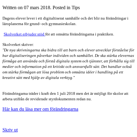
Written on
07 mars 2018
. Posted in Tips
Dagens elever lever i ett digitaltiserat samhälle och det blir nu förändringar i
läroplanerna för grund- och gymnasieskolan.
Skolverket erbjuder stöd
för att omsätta förändringarna i praktiken.
Skolverket skriver:
"De nya skrivningarna ska bidra till att barn och elever utvecklar förståelse för
hur digitaliseringen påverkar individen och samhället. De ska stärka elevernas
förmåga att använda och förstå digitala system och tjänster, att förhålla sig till
medier och information på ett kritiskt och ansvarsfullt sätt. Det handlar också
om stärka förmågan att lösa problem och omsätta idéer i handling på ett
kreativt sätt med hjälp av digitala verktyg."
Förändringarna träder i kraft den 1 juli 2018 men det är möjligt för skolor att
arbeta utifrån de reviderade styrdokumenten redan nu.
Här kan du läsa mer om förändringarna
Skriv ut