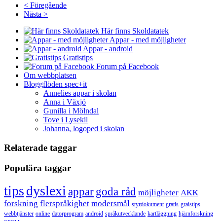
< Föregående
Nästa >
Här finns Skoldatatek
Appar - med möjligheter
Appar - android
Gratistips
Forum på Facebook
Om webbplatsen
Bloggflöden spec+it
Annelies appar i skolan
Anna i Växjö
Gunilla i Mölndal
Tove i Lysekil
Johanna, logoped i skolan
Relaterade taggar
Populära taggar
tips
dyslexi
appar
goda råd
möjligheter
AKK
forskning
flerspråkighet
modersmål
styrdokument
gratis
graistips
webbtjänster
online
datorprogram
android
språkutvecklande
kartläggning
hjärnforskning