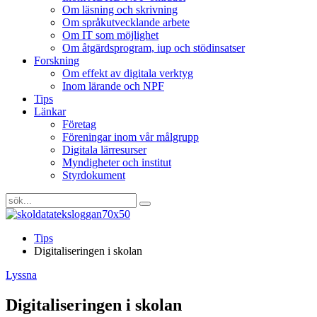
Om läsning och skrivning
Om språkutvecklande arbete
Om IT som möjlighet
Om åtgärdsprogram, iup och stödinsatser
Forskning
Om effekt av digitala verktyg
Inom lärande och NPF
Tips
Länkar
Företag
Föreningar inom vår målgrupp
Digitala lärresurser
Myndigheter och institut
Styrdokument
Tips
Digitaliseringen i skolan
Lyssna
Digitaliseringen i skolan