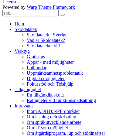
License.
Powered by
Warp Theme Framework
Hem
Skoldatatek
Skoldatatek i Sverige
Vad är Skoldatatek?
Skoldatateket vill ...
Verktyg
Gratistips
Appar - med möjligheter
Lathundar
Uppmärksamhetsproblematik
Digitala möjligheter
Fokusstöd och Tidshjälp
Tillgänglighet
En tillgänglig skola
Rättigheter vid funktionsnedsättning
Intressant
Inom ADHD/NPF-området
Om läsning och skrivning
Om språkutvecklande arbete
Om IT som möjlighet
Om åtgärdsprogram, iup och stödinsatser