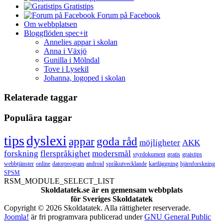
Gratistips
Forum på Facebook
Om webbplatsen
Bloggflöden spec+it
Annelies appar i skolan
Anna i Växjö
Gunilla i Mölndal
Tove i Lysekil
Johanna, logoped i skolan
Relaterade taggar
Populära taggar
tips
dyslexi
appar
goda råd
möjligheter
AKK
forskning
flerspråkighet
modersmål
styrdokument
gratis
graistips
webbtjänster
online
datorprogram
android
språkutvecklande
kartläggning
hjärnforskning
SPSM
RSM_MODULE_SELECT_LIST
Skoldatatek.se är en gemensam webbplats
för Sveriges Skoldatatek
Copyright © 2026 Skoldatatek. Alla rättigheter reserverade.
Joomla!
är fri programvara publicerad under
GNU General Public