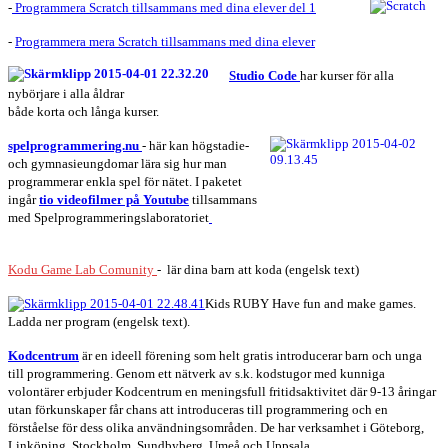
-
Programmera Scratch tillsammans med dina elever del 1
-
Programmera mera Scratch tillsammans med dina elever
Studio Co
de
har kurser för alla
nybörjare i alla åldrar
både korta och långa kurser.
spelprogrammering.nu
- här kan
högstadie-
och gymnasieungdomar lära sig hur man
programmerar enkla spel för nätet. I paketet
ingår
tio videofilmer på Youtube
tillsammans
med Spelprogrammeringslaboratoriet
Kodu Game Lab Comunity
- lär dina barn att koda (engelsk text)
Kids RUBY Have fun and make games.
Ladda ner program (engelsk text).
Kodcentrum
är en ideell förening som helt gratis introducerar barn och unga
till programmering. Genom ett nätverk av s.k. kodstugor med kunniga
volontärer erbjuder Kodcentrum en meningsfull fritidsaktivitet där 9-13 åringar
utan förkunskaper får chans att introduceras till programmering och en
förståelse för dess olika användningsområden. De har verksamhet i Göteborg,
Linköping, Stockholm, Sundbyberg, Umeå och Uppsala.